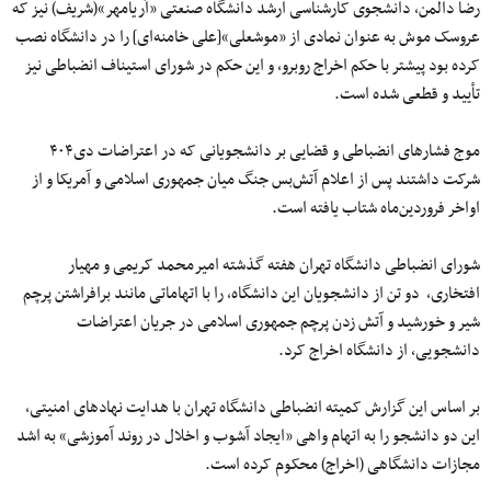
رضا دالمن، دانشجوی کارشناسی ارشد دانشگاه صنعتی «آریامهر»(شریف) نیز که
عروسک موش به عنوان نمادی از «موشعلی»[علی خامنه‌ای] را در دانشگاه نصب
کرده بود پیشتر با حکم اخراج روبرو، و این حکم در شورای استیناف انضباطی نیز
تأیید و قطعی شده است.
موج فشارهای انضباطی و قضایی بر دانشجویانی که در اعتراضات دی۴۰۴
شرکت داشتند پس از اعلام آتش‌بس جنگ میان جمهوری اسلامی و آمریکا و از
اواخر فروردین‌ماه شتاب یافته است.
شورای انضباطی دانشگاه تهران هفته گذشته امیرمحمد کریمی و مهیار
افتخاری، دو تن از دانشجویان این دانشگاه، را با اتهاماتی مانند برافراشتن پرچم
شیر و خورشید و آتش زدن پرچم جمهوری اسلامی در جریان اعتراضات
دانشجویی، از دانشگاه اخراج کرد.
بر اساس این گزارش کمیته انضباطی دانشگاه تهران با هدایت نهادهای امنیتی،
این دو دانشجو را به اتهام واهی «ایجاد آشوب و اخلال در روند آموزشی» به اشد
مجازات دانشگاهی (اخراج) محکوم کرده است.