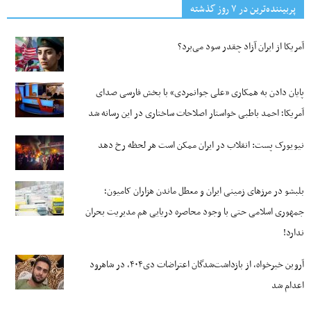
پربیننده‌ترین‌ در ۷ روز گذشته
آمریکا از ایران آزاد چقدر سود می‌برد؟
پایان دادن به همکاری «علی جوانمردی» با بخش فارسی صدای
آمریکا؛ احمد باطبی خواستار اصلاحات ساختاری در این رسانه شد
نیویورک پست: انقلاب در ایران ممکن است هر لحظه رخ دهد
بلبشو در مرزهای زمینی ایران و معطل ماندن هزاران کامیون؛
جمهوری اسلامی حتی با وجود محاصره دریایی هم مدیریت بحران
ندارد!
آروین خیرخواه، از بازداشت‌شدگان اعتراضات دی۴۰۴، در شاهرود
اعدام شد