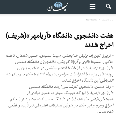
برگ نخست
Featured2
هفت دانشجوی دانشگاه «آریامهر»(شریف)
اخراج شدند
- فریبرز کهن‌زاد، پرنیان خدابخشی، سپنتا سعیدی، حسین شادمان، فاطمه
خاکپور، مسیحا باقری و آریانا کوچکی، دانشجویان دانشگاه صنعتی
«آریامهر» (شریف) در ارتباط با انتشار مطالبی در فضای مجازی و
پرونده‌های مرتبط با اعتراضات سراسری دی‌ماه ۱۴۰۴، با حکم بدوی کمیته
انضباطی این دانشگاه اخراج شدند.
- رضا دالمن، دانشجوی کارشناسی ارشد دانشگاه صنعتی
«آریامهر»(شریف) نیز که عروسک موش به عنوان نمادی از
«موشعلی»[علی خامنه‌ای] را در دانشگاه نصب کرده بود پیشتر با حکم
اخراج روبرو، و این حکم در شورای استیناف انضباطی نیز تأیید و قطعی
شده است.