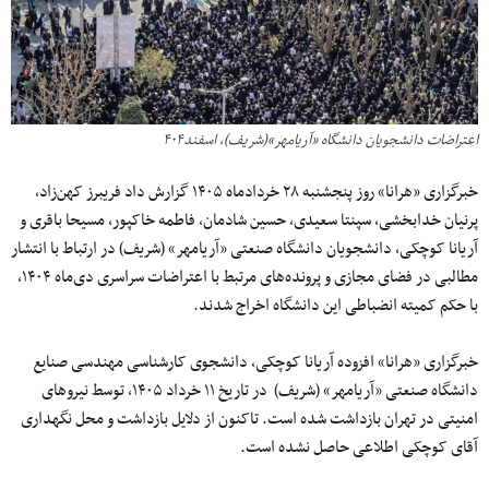
اعتراضات دانشجویان دانشگاه «آریامهر»(شریف)، اسفند۴۰۴
خبرگزاری «هرانا» روز پنجشنبه ۲۸ خردادماه ۱۴۰۵ گزارش داد فریبرز کهن‌زاد،
پرنیان خدابخشی، سپنتا سعیدی، حسین شادمان، فاطمه خاکپور، مسیحا باقری و
آریانا کوچکی، دانشجویان دانشگاه صنعتی «آریامهر» (شریف) در ارتباط با انتشار
مطالبی در فضای مجازی و پرونده‌های مرتبط با اعتراضات سراسری دی‌ماه ۱۴۰۴،
با حکم کمیته انضباطی این دانشگاه اخراج شدند.
خبرگزاری «هرانا» افزوده آریانا کوچکی، دانشجوی کارشناسی مهندسی صنایع
دانشگاه صنعتی «آریامهر» (شریف) در تاریخ ۱۱ خرداد ۱۴۰۵، توسط نیروهای
امنیتی در تهران بازداشت شده است. تاکنون از دلایل بازداشت و محل نگهداری
آقای کوچکی اطلاعی حاصل نشده است.