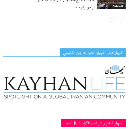
قیمت مصالح ساختمانی طی چند ماه بیش
از دو برابر شد
Featured2
کیهان‌لایف، کیهان لندن به زبان انگلیسی
کیهان لندن را در اینستاگرام دنبال کنید