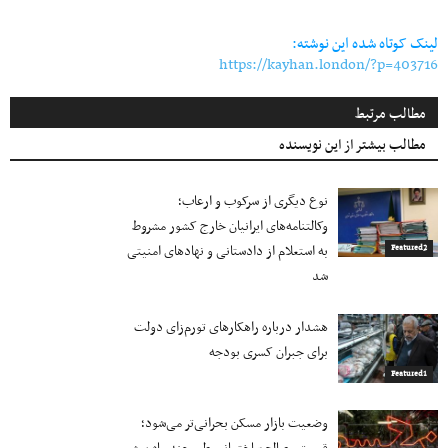
Link
لینک کوتاه شده این نوشته:
https://kayhan.london/?p=403716
مطالب مرتبط
مطالب بیشتر از این نویسنده
نوع دیگری از سرکوب و ارعاب؛
وکالتنامه‌های ایرانیان خارج کشور مشروط
به استعلام از دادستانی و نهادهای امنیتی
Featured2
شد
هشدار درباره راهکارهای تورم‌زای دولت
برای جبران کسری بودجه
Featured1
وضعیت بازار مسکن بحرانی‌تر می‌شود؛