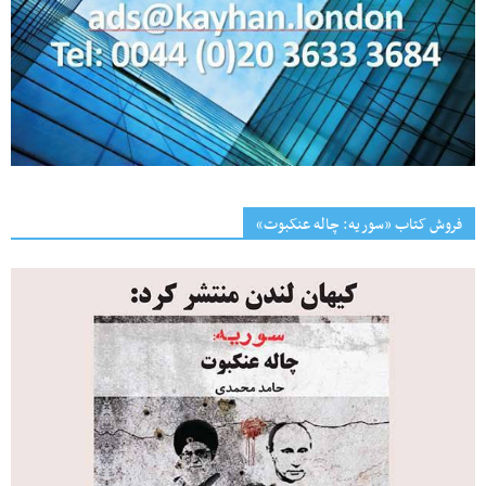
فروش کتاب «سوریه: چاله عنکبوت»