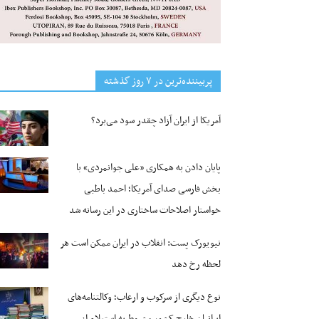
پربیننده‌ترین‌ در ۷ روز گذشته
آمریکا از ایران آزاد چقدر سود می‌برد؟
پایان دادن به همکاری «علی جوانمردی» با
بخش فارسی صدای آمریکا؛ احمد باطبی
خواستار اصلاحات ساختاری در این رسانه شد
نیویورک پست: انقلاب در ایران ممکن است هر
لحظه رخ دهد
نوع دیگری از سرکوب و ارعاب؛ وکالتنامه‌های
ایرانیان خارج کشور مشروط به استعلام از