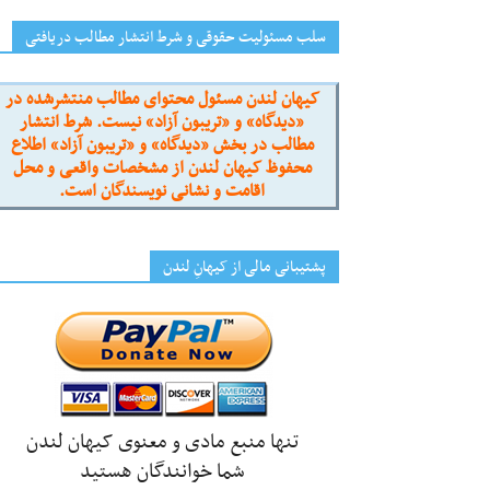
سلب مسئولیت حقوقی و شرط انتشار مطالب دریافتی
کیهان لندن مسئول محتوای مطالب منتشرشده در
«دیدگاه» و «تریبون آزاد» نیست. شرط انتشار
مطالب در بخش «دیدگاه» و «تریبون آزاد» اطلاع
محفوظ کیهان لندن از مشخصات واقعی و محل
اقامت و نشانی نویسندگان است.
پشتیبانی مالی از کیهانِ لندن
تنها منبع مادی و معنوی کیهان لندن
شما خوانندگان هستید