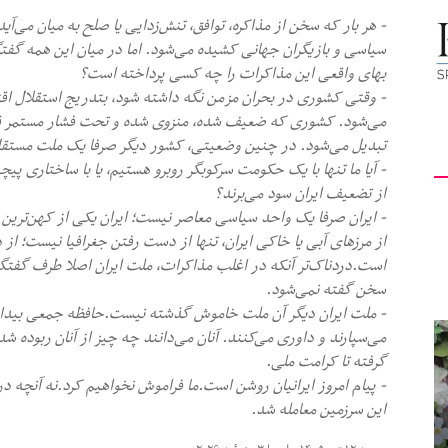
- هر بار که سخن از مذاکره، توافق، تنش‌زدایی یا صلح به میان می‌آ
کیهان
سیاسی و بازیگران جهانی کشیده می‌شود. اما در میان این همه گفت
بهای واقعی این مذاکرات را چه کسی پرداخته است؟
- وقتی کشوری در بحران مزمن نگه داشته شود، بتدریج استقلال اقت
می‌شود. کشوری که ضعیف شده، منزوی شده و تحت فشار مستمر قرار
تبدیل می‌شود. در چنین وضعیتی، کشور دیگر صرفا یک ملت مستقل 
لندن
- آیا ما تنها با یک حکومت سرکوبگر روبرو هستیم، یا با ساختاری پیچی
از تضعیف ایران سود می‌برند؟
- ایران صرفا یک واحد سیاسی معاصر نیست؛ ایران یکی از کهن‌تر
از مرزهای آبی یا خاکی ایران، تنها از دست رفتن جغرافیا نیست؛ 
است.دردناک‌تر آنکه در اغلب مذاکرات، ملت ایران اصلا طرف گفتگو 
سخن گفته نمی‌شود.
- ملت ایران دیگر آن ملت خاموش گذشته نیست.حافظه جمعی بیدار 
می‌سپارند و داوری می‌کنند. آنان می‌دانند چه چیز از آنان ربوده ش
گرفته تا کرامت ملی.
- پیام امروز ایرانیان روشن است.ما فراموش نخواهیم کرد.نه آنچه د
این سرزمین معامله شد.