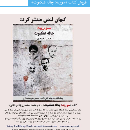
فروش کتاب «سوریه: چاله عنکبوت»