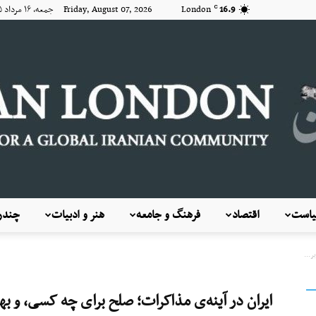
16.9
London
Friday, August 07, 2026 جمعه, ۱۶ مرداد ۱۴۰۵
C
است
اقتصاد
فرهنگ و جامعه
هنر و ادبیات
چندرس
KayhanLondon
ر...
ایران در آینه‌ی مذاکرات؛ صلح برای چه کسی، و 