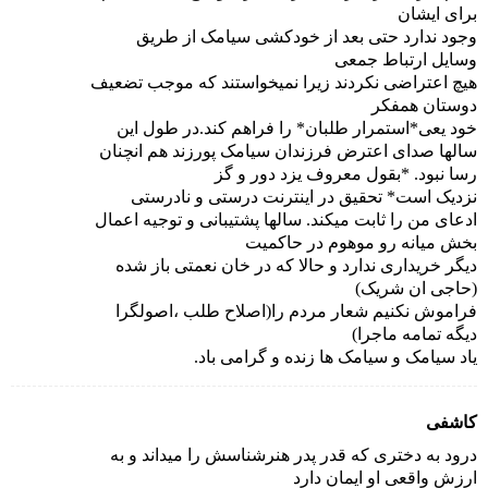
برای ایشان
وجود ندارد حتی بعد از خودکشی سیامک از طریق
وسایل ارتباط جمعی
هیچ اعتراضی نکردند زیرا نمیخواستند که موجب تضعیف
دوستان همفکر
خود یعی*استمرار طلبان* را فراهم کند.در طول این
سالها صدای اعترض فرزندان سیامک پورزند هم انچنان
رسا نبود. *بقول معروف یزد دور و گز
نزدیک است* تحقیق در اینترنت درستی و نادرستی
ادعای من را ثابت میکند. سالها پشتیبانی و توجیه اعمال
بخش میانه رو موهوم در حاکمیت
دیگر خریداری ندارد و حالا که در خان نعمتی باز شده
(حاجی ان شریک)
فراموش نکنیم شعار مردم را(اصلاح طلب ،اصولگرا
دیگه تمامه ماجرا)
یاد سیامک و سیامک ها زنده و گرامی باد.
کاشفی
درود به دختری که قدر پدر هنرشناسش را میداند و به
ارزش واقعی او ایمان دارد