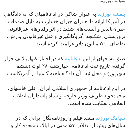
سیامک پورزند
بنفشه پورزند
به عنوان شاکی در ادعانامه‎ای که به دادگاهی
در آمریکا ارائه داده برای جبران خسارت به دلیل صدمات
جبران‌ناپذیر و آسیب‌های شدید در اثر رفتارهای غیرقانونی
تروریستی، شکنجه، گروگانگیری و قتل غیرقانونی پدرش،
تقاضای ۵۰۰ میلیون دلار غرامت کرده است.
طبق نسخه‎ای از این
ادعانامه
که در اختیار کیهان لایف قرار
گرفته، تاریخ ثبت ادعانامه، چهارشنبه ۲۸ اوت (ششم
شهریور) و محل ثبت آن دادگاه ناحیه کلمبیا در آمریکاست.
در این ادعانامه از جمهوری اسلامی ایران، علی خامنه‎ای،
محمدجواد ظریف وزیر خارجه و سپاه پاسداران انقلاب
اسلامی شکایت شده است.
سیامک پورزند
منتقد فیلم و روزنامه‌نگار ایرانی که در
سال‌های پیش از انقلاب ۵۷ مدتی در ایالات متحده کار و