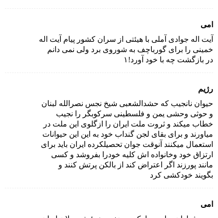
امی
آیت اله جوادی آملی با هیئتی از سران کشور پیام آیت اله
خمینی را برای گورباچف به شوروی برد ولی نمی دانم
در بازگشت چه با خود آورد!۱
رژیم
حیوان نانجیب که حشدالشعبی شیخ نجس نصرالله لبنان
و حوثی وحشی یمن و فلسطینی سرکوبگر را نجیب
خطاب میکند و ثروت ملت ایران را ازگلوی این ملت در
میاورند و برای بقای لجن گنداب خود به این این حیوانات
استعمال میکنند آنوقت جوان تحصیلکرده ایران باید برای
ارتزاق خود وخانواده اش کلیه خودرا بفروشد و کسی
مانند پورزند اگر اعتراض کند از بالکن پرتش کنند و
بگویند خودکشی کرد
امی