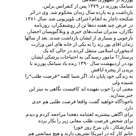
سیامک پورزند در ۱۳۷۹ پس از کنفرانس برلین،
بازداشت و به یازده سال زندان محکوم شد. وی در اثر
شکنجه ناچار به انجام اعتراف تلویزیونی شد. سال ۱۳۸۱
در عرض چند هفته ده‌ها تن از روشنفکران، روزنامه
نگاران، مدیران سایت‌های خبری و وبلاگنویسان احضار،
بازجویی و بسیاری از ایشان بازداشت شدند. بعد از سالها
زندان اقای پور زند را به یکی از خانه های امن وزارت
ادمخوران اسلامی منتقل کردند.در حالی که یک
پرستار!؟ مامور رسیدگی به احتیاجات پزشکی ایشان
بود.در اردیبهشت سال ۱۳۹۰ زنده یاد سیامک پورزند با
پریدن از پنجره اتاقش
به زندگی خود پایان داد. اگر شما کلمه *فرصت طلب*را
شنیده ولی
معنی ان را خوب نفهیده اید کافیست نگاهی به تیتر این
خبر بیندازید.
ناخوداگاه خواهید گفت، واقعا فرصت طلبی هم حدی
دارد.
برای اگاهی بیشتربه لغتنامه دهخدا مراجعه کردم و دیدم
برای شخص فرصت طلب معانی زیر را بکار برده
(سازشکار ، نان بنرخ روز خور)
خانم کار که در امریکا تشریف دارند و هیچ ممانعتی هم