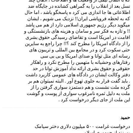
نسل بعد از انقلاب را به گمراهی کشانده در جایگاه ضد
اطلاعاتی ها جا اندازی می کرد ه پاسخگو باشد ، اما حال
که به لحظه فروپاشی ایران!! نزدیک می شویم ، ایشان
میگوید دیگر رژیم جمهوری اسلامی دارد از هم می پاشد
!! و تازه به فکر سر و سامان و هزینه های بازنشستگی و
اقامت در امریکا است و تقاضای رسیدگی حقوق بشری
را از دادگاه امریکا را مطرح کند ؟!! چرا راجع به سایرین
حتی سکوت کرد و در مجامع بین المللی و تریبون های
رسانه ای مثل توانا و صدای امریکا و بی بی سی
رفتارهای وحشیانه با متهمین را مطرح نکرد و راهکار
حقوقی و حقوق بشری ارائه نداد آموزش توانا در حد
دفتر وکالت ایشان در دادگاه های عمومی کاربرد داشت
. باید گفت فرار به جلوی تهوع آور . البته نمیتوان هم بر
گرده ملت نشست و هم دستمزد سواری گرفتن را از
ملت به دلیل ثمره نامرغوب سواری از پوست و گوشت
این ملت از جای دیگر درخواست کرد .
حمید
درخواست غرامت ۵۰۰ میلیون دلاری دختر سیامک
پورزند از جمهوری اسلامی