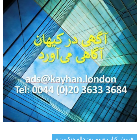
فروش کتاب «سوریه: چاله عنکبوت»