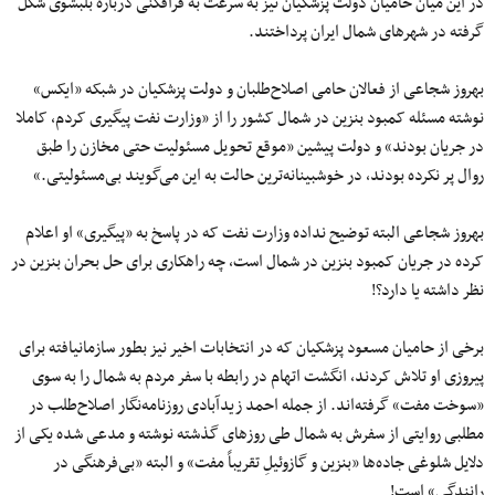
در این میان حامیان دولت پزشکیان نیز به سرعت به فرافکنی درباره بلبشوی شکل
گرفته در شهرهای شمال ایران پرداختند.
بهروز شجاعی از فعالان حامی اصلاح‌طلبان و دولت پزشکیان در شبکه «ایکس»
نوشته مسئله کمبود بنزین در شمال کشور را از «وزارت نفت پیگیری کردم، کاملا
در جریان بودند» و دولت پیشین «موقع تحویل مسئولیت حتی مخازن را طبق
روال پر نکرده بودند، در خوشبینانه‌ترین حالت به این می‌گویند بی‌مسئولیتی.»
بهروز شجاعی البته توضیح نداده وزارت نفت که در پاسخ به «پیگیری» او اعلام
کرده در جریان کمبود بنزین در شمال است، چه راهکاری برای حل بحران بنزین در
نظر داشته یا دارد؟!
برخی از حامیان مسعود پزشکیان که در انتخابات اخیر نیز بطور سازمانیافته برای
پیروزی او تلاش کردند، انگشت اتهام در رابطه با سفر مردم به شمال را به سوی
«سوخت مفت» گرفته‌اند. از جمله احمد زیدآبادی روزنامه‌نگار اصلاح‌طلب در
مطلبی روایتی از سفرش به شمال طی روزهای گذشته نوشته و مدعی شده یکی از
دلایل شلوغی جاده‌ها «بنزین و گازوئیلِ تقریباً مفت» و البته «بی‌فرهنگی در
رانندگی» است!