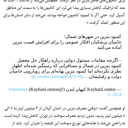
برای کامیون‌های حامل بنزین در نظر گرفت. همچنین می‌شد از ساعت ۱۲ شب به
بعد که ترافیک کاهش بسیاری پیدا می‌کرد این کامیون‌ها را به سمت این مناطق
گسیل کرد. حتی اگر با کمبود کامیون مواجه بودند، می‌شد از سایر استان‌ها برای
این منظور کمک گرفت.»
کمبود بنزین در شهرهای شمال؛
حامیان پزشکیان افکار عمومی را برای افزایش قیمت بنزین
آماده می‌کنند
– اگرچه مقامات مسئول دولتی درباره راهکار حل معضل
کمبود بنزین در شمال و مسافرانی که زمینگیر شده‌اند اظهار
نظری نکرده‌اند اما کمبود بنزین بهانه‌ای برای رویارویی حامیان
دولت و رقبایشان…
pic.twitter.com/uglFvk5VNq
— KayhanLondon کیهان لندن (@KayhanLondon)
September
5, 2024
او همچنین گفت: «وقتی مصرف بنزین در استان گیلان از ۴ میلیون لیتر به ۷ الی
۸ میلیون لیتر رسید، بدون تردید مصرف سوخت در تهران کاهش پیدا کرده است.
به راحتی می‌شد با جابه‌جایی توزیع سوخت این نقیصه را جبران کرد. باید از