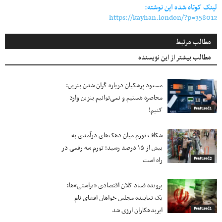
لینک کوتاه شده این نوشته:
https://kayhan.london/?p=358012
مطالب مرتبط
مطالب بیشتر از این نویسنده
مسعود پزشکیان درباره گران شدن بنزین:
محاصره هستیم و نمی‌توانیم بنزین وارد
کنیم!
Featured1
شکاف تورم میان دهک‌های درآمدی به
بیش از ۱۵ درصد رسید؛ تورم سه رقمی در
راه است
Featured2
پرونده فساد کلان اقتصادی «تراستی»ها؛
یک نماینده مجلس خواهان افشای نام
ابربدهکاران ارزی شد
Featured1