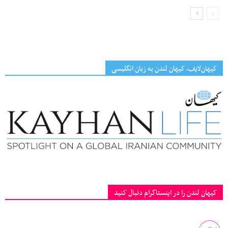
کیهان‌لایف، کیهان لندن به زبان انگلیسی
کیهان لندن را در اینستاگرام دنبال کنید