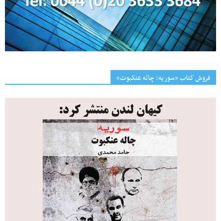
فروش کتاب «سوریه: چاله عنکبوت»