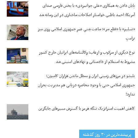
پایان دادن به همکاری «علی جوانمردی» با بخش فارسی صدای
آمریکا؛ احمد باطبی خواستار اصلاحات ساختاری در این رسانه شد
«تسلیم» یا «قطع سر»؛ ساعت شنیِ عمرِ جمهوری اسلامی روی میز
ترامپ
نوع دیگری از سرکوب و ارعاب؛ وکالتنامه‌های ایرانیان خارج کشور
مشروط به استعلام از دادستانی و نهادهای امنیتی شد
بلبشو در مرزهای زمینی ایران و معطل ماندن هزاران کامیون؛
جمهوری اسلامی حتی با وجود محاصره دریایی هم مدیریت بحران
ندارد!
کاهش اهمیت استراتژیک تنگه‌ هرمز با گسترش مسیرهای جایگزین
پربیننده‌ترین‌ در ۳۰ روز گذشته