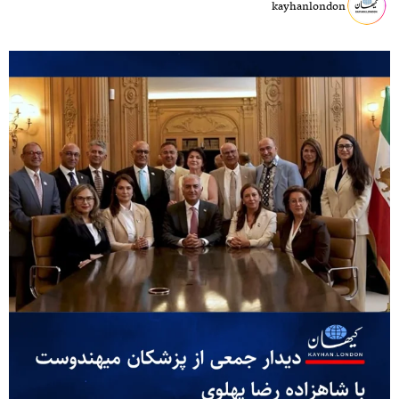
kayhanlondon