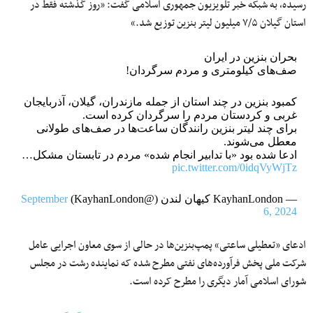
رسیده، به شبکه خبر تلویزیون جمهوری اسلامی گفت: «روز گذشته فقط در
استان گیلان ۷/۵ میلیون لیتر بنزین توزیع شد.»
بحران بنزین در ایران
صف‌های کیلومتری و مردم سرگردان!
کمبود بنزین در چند استان از جمله مازندران، گیلان، آذربایجان
غربی و کردستان مردم را سرگردان کرده است.
برای چند لیتر بنزین رانندگان ساعت‌ها در صف‌های طولانی
معطل می‌شوند.
ادعا شده بود «با تدابیر انجام شده» مردم در تابستان مشکل…
pic.twitter.com/0idqVyWjTz
— KayhanLondon کیهان لندن (@KayhanLondon)
September
6, 2024
ادعای «تعطیلی ساعتی» پمپ‌بنزین‌‌ها در حالی از سوی معاون اجرایی عامل
شرکت‌ ملی پخش فرآورده‌های نفتی مطرح شده که نماینده رشت در مجلس
شورای اسلامی آمار دیگری را مطرح کرده است.