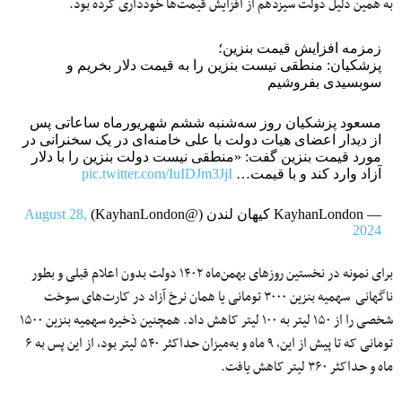
به همین دلیل دولت سیزدهم از افزایش قیمت‌ها خودداری کرده بود.
زمزمه افزایش قیمت بنزین؛
پزشکیان: منطقی نیست بنزین را به قیمت دلار بخریم و
سوبسیدی بفروشیم
مسعود پزشکیان روز سه‌شنبه ششم شهریورماه ساعاتی پس
از دیدار اعضای هیات دولت با علی خامنه‌ای در یک سخنرانی در
مورد قیمت بنزین گفت: «منطقی نیست دولت بنزین را با دلار
آزاد وارد کند و با قیمت…
pic.twitter.com/IuIDJm3JjI
— KayhanLondon کیهان لندن (@KayhanLondon)
August 28,
2024
برای نمونه در نخستین روزهای بهمن‌ماه ۱۴۰۲ دولت بدون اعلام قبلی و بطور
ناگهانی سهمیه بنزین ۳۰۰۰ تومانی یا همان نرخ آزاد در کارت‌های سوخت
شخصی را از ۱۵۰ لیتر به ۱۰۰ لیتر کاهش داد. همچنین ذخیره سهمیه بنزین ۱۵۰۰
تومانی که تا پیش از این، ۹ ماه و به‌میزان حداکثر ۵۴۰ لیتر بود، از این پس به ۶
ماه و حداکثر ۳۶۰ لیتر کاهش یافت.