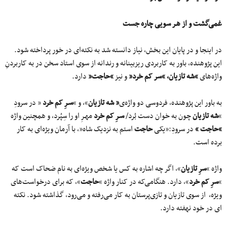
غمی‌گشت و از هـر سویی چاره جست
در اینجا و در پایان این بخش، نیاز دانسته شد به نکته‌ای در خور پرداخته شود.
این پژوهنده، باور به کاربردی ریزبینانه و رندانه از سوی استاد سخن در به کاربردنِ
واژه‌های
“شه تازیان، “سر کم خرد”
و نیز
“حاجت”
دارد.
به باور این پژوهنده، فردوسی دو واژه‌ی
” شه تازیان
“، و “
سـرِ کم خرد
” در سرودِ
“
شه تازیان
چون به خوان دست بُرد/
سـرِ کم خرد
مهـرِ او را سِپُرد، و همچنین واژه
“حاجت “
در سرودِ:”یکی
حاجت
استم به نزدیک شاه”، با آرمان ویژه‌ای به کار
برده است.
واژه “
سرِ تازیان
“، اگر چه اشاره به کس یا شخص ویژه‌ای به نام ضحاک است که
“
سرِ کم خرد
“، دارد. هنگامی‌که در کنار واژه “
حاجت
“، که برای درخواست‌های
ویژه، از سوی تازیان و تازی‌پرستان به کار می‌رفته و می‌رود، گذاشته شود. نکته
ای در خود نهفته دارد.