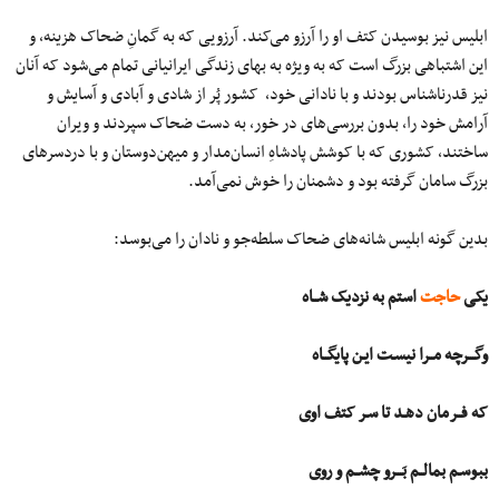
ابلیس نیز بوسیدن کتف او را آرزو می‌کند. آرزویی که به گمانِ ضحاک هزینه، و
این اشتباهی بزرگ است که به ویژه به بهای زندگی ایرانیانی تمام می‌شود که آنان
نیز قدرناشناس بودند و با نادانی خود، کشور پُر از شادی و آبادی و آسایش و
آرامش خود را، بدون بررسی‌های در خور، به دست ضحاک سپردند و ویران
ساختند، کشوری که با کوشش پادشاهِ انسان‌مدار و میهن‌دوستان و با دردسرهای
بزرگ سامان گرفته بود و دشمنان را خوش نمی‌آمد.
بدین گونه ابلیس شانه‌های ضحاک سلطه‌جو و نادان را می‌بوسد:
یکی
حاجت
استم به نزدیک شــاه
وگـــرچه مــرا نیسـت ایـن پایگــاه
که فــرمان دهـد تا سـر کتف اوی
ببوسـم بمالــم بَـــرو چشــم و روی