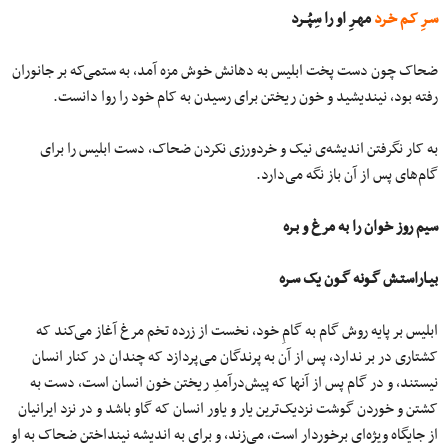
سـرِ کـم خـرد
مهـرِ او را سِپُــرد
ضحاک چون دست پخت ابلیس به دهانش خوش مزه آمد، به ستمی‌که بر جانوران
رفته بود، نیندیشید و خون ریختن برای رسیدن به کام خود را روا دانست.
به کار نگرفتن اندیشه‌ی نیک و خردورزی نکردن ضحاک، دست ابلیس را برای
گام‌های پس از آن باز نگه می‌دارد.
سیم روز خوان را به مرغ و بـره
بیـاراستـش گـونه گـون یک سـره
ابلیس بر پایه روش گام به گامِ خود، نخست از زرده تخم مرغ آغاز می‌کند که
کشتاری در بر ندارد، پس از آن به پرندگان می‌پردازد که چندان در کنار انسان
نیستند، و در گام پس از آنها که پیش‌درآمدِ ریختن خون انسان است، دست به
کشتن و خوردن گوشت نزدیک‌ترین یار و یاور انسان که گاو باشد و در نزد ایرانیان
از جایگاه ویژه‌ای برخوردار است، می‌زند، و برای به اندیشه نینداختن ضحاک به او