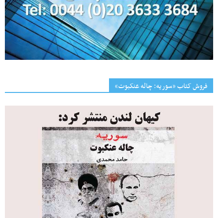
فروش کتاب «سوریه: چاله عنکبوت»