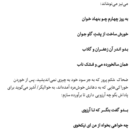
می‌نیز می‌نوشاند:
به روز چهـارم چــو بنهـاد خـوان
خورش ساخت از پشتِ گاو جـوان
بـدو انـدر آن زعفــــران و گلاب
همان سالخورده می ‌و مُـشک ناب
ضحاک شکم پرور که به جز سود خود به چیزی نمی‌اندیشید، پس از خوردن
خوراکی‌هایی که به دهانش خوش‌مزه آمده‌اند، به خوالیگر/ آشپز می‌گوید برای
پاداش بگو چه آرزویی داری تا برآورده سازم:
بــــدو گفت بنگـــــر که تــا آرزوی
چه خواهی بخواه از من ای نیکخوی