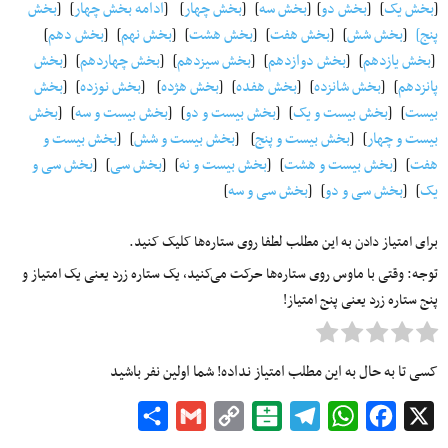
[
بخش یک
] [
بخش دو
] [
بخش سه
] [
بخش چهار
] [
ادامه بخش چهار
] [
بخش
پنج]
[
بخش شش
] [
بخش هفت
] [
بخش هشت
] [
بخش نهم
] [
بخش دهم
]
[
بخش یازدهم
] [
بخش دوازدهم
] [
بخش سیزدهم
] [
بخش چهاردهم
] [
بخش
پانزدهم
] [
بخش شانزده
] [
بخش هفده
] [
بخش هژده
] [
بخش نوزده
] [
بخش
بیست
] [
بخش بیست و یک
] [
بخش بیست و دو
] [
بخش بیست و سه
] [
بخش
بیست و چهار
] [
بخش بیست و پنج
] [
بخش بیست و شش
] [
بخش بیست و
هفت
] [
بخش بیست و هشت
] [
بخش بیست و نه
] [
بخش سی
] [
بخش سی و
یک
] [
بخش سی و دو
] [
بخش سی و سه
]
برای امتیاز دادن به این مطلب لطفا روی ستاره‌ها کلیک کنید.
توجه: وقتی با ماوس روی ستاره‌ها حرکت می‌کنید، یک ستاره زرد یعنی یک امتیاز و
پنج ستاره زرد یعنی پنج امتیاز!
کسی تا به حال به این مطلب امتیاز نداده! شما اولین نفر باشید
Share
Gmail
Copy
Balatarin
Telegram
WhatsApp
Facebook
X
Link