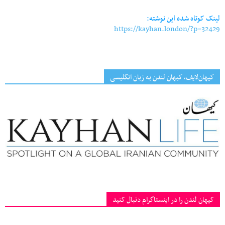
لینک کوتاه شده این نوشته:
https://kayhan.london/?p=32429
کیهان‌لایف، کیهان لندن به زبان انگلیسی
کیهان لندن را در اینستاگرام دنبال کنید