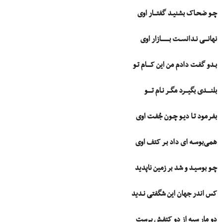
چـو ضحـاک بشنیـد گفتـــار اوی
نهانـــی نـدانســت بــــــــازار اوی
بـدو گفـت دادم من این کــــام تـو
بلنــــدی بگیـــرد مگــر نـام تــــو
بفـرمود تـا دیـو چـون جُفـت اوی
همی‌بوسـه ای داد بـر کتف اوی
چـو بوسیـد و شد بر زمین ناپدید
کس اندر جهان این شگفتی نـدید
دو مار سیه از دو کتفـش بـرست