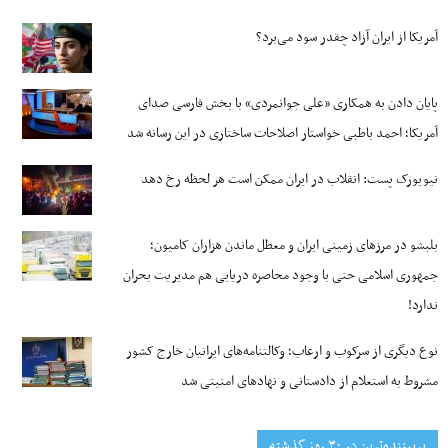
آمریکا از ایران آزاد چقدر سود می‌برد؟
پایان دادن به همکاری «علی جوانمردی» با بخش فارسی صدای
آمریکا؛ احمد باطبی خواستار اصلاحات ساختاری در این رسانه شد
نیویورک پست: انقلاب در ایران ممکن است هر لحظه رخ دهد
بلبشو در مرزهای زمینی ایران و معطل ماندن هزاران کامیون؛
جمهوری اسلامی حتی با وجود محاصره دریایی هم مدیریت بحران
ندارد!
نوع دیگری از سرکوب و ارعاب؛ وکالتنامه‌های ایرانیان خارج کشور
مشروط به استعلام از دادستانی و نهادهای امنیتی شد
پربیننده‌ترین‌ در ۳۰ روز گذشته