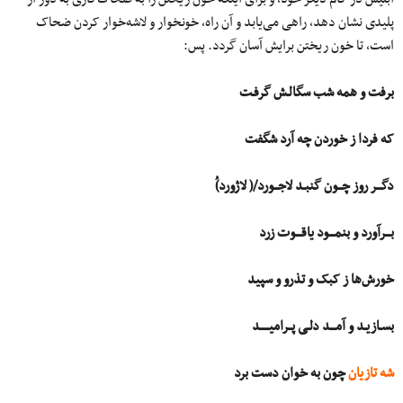
پلیدی نشان دهد، راهی می‌یابد و آن راه، خونخوار و لاشه‌خوار کردن ضحاک
است، تا خون ریختن برایش آسان گردد. پس:
برفت و همه شب سگالـش گرفـت
که فردا ز خوردن چه آرد شگفت
دگـــر روز چــون گنبـد لاجــورد/( لاژورد)ُ
بـــرآورد و بنمـــود یاقـــوت زرد
خورش‌ها ز کبک و تذرو و سپید
بسـازیـد و آمـــد دلـی پــرامیـــــد
شه تازیان
چون به خوان دست برد