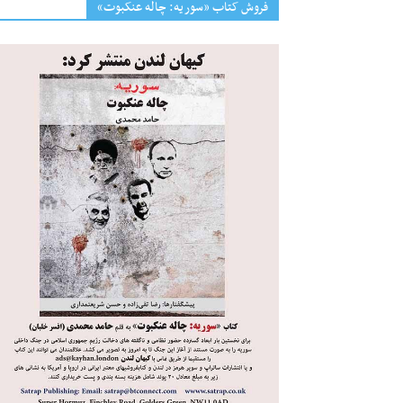
فروش کتاب «سوریه: چاله عنکبوت»