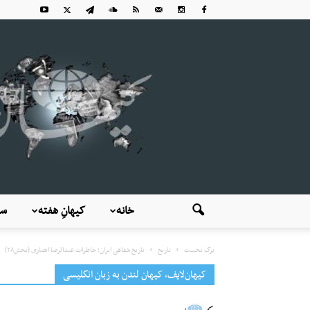
خانه
کیهانِ هفته
سی
برگ نخست
تاریخ
تاریخ شفاهی ایران؛ خاطرات عبدالرضا انصاری (بخش۲۸)
کیهان‌لایف، کیهان لندن به زبان انگلیسی