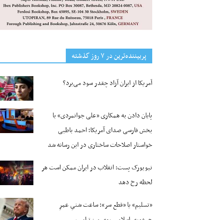
پربیننده‌ترین‌ در ۷ روز گذشته
آمریکا از ایران آزاد چقدر سود می‌برد؟
پایان دادن به همکاری «علی جوانمردی» با
بخش فارسی صدای آمریکا؛ احمد باطبی
خواستار اصلاحات ساختاری در این رسانه شد
نیویورک پست: انقلاب در ایران ممکن است هر
لحظه رخ دهد
«تسلیم» یا «قطع سر»؛ ساعت شنیِ عمرِ
جمهوری اسلامی روی میز ترامپ