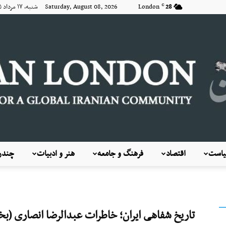
28
London
Saturday, August 08, 2026 شنبه, ۱۷ مرداد ۱۴۰۵
C
است
اقتصاد
فرهنگ و جامعه
هنر و ادبیات
چندرس
KayhanLondon
تاریخ شفاهی ایران؛ خاطرات عبدالرضا انصاری (بخش۸