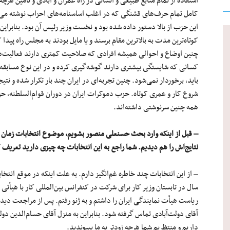
استفاده از تمام منابع طبیعی و انسانی در راه عمران و آبادی و تأمین هرچ
کامل تمام حرف‌های قشنگی که در اغلب اساسنامه‌های احزاب نوشته می‌
این حزب از بالا دستور داده شده بود و نخست وزیر رئیس آن بود. بنابرای
کوتاه‌ترین مدت به بالاترین مقام برسند و یا مایل بودند به مجلس راه پ
چنین اوضاع و احوالی همیشه افرادی که صلاحیت کمتری دارند فعالیت‌ها
کسانی که شایستگی بیشتری دارند گوشه‌گیری کرده و در این نوع مسابقه 
باید، برخوردار نمی‌شود. چنین تجربه‌ای در ایران چند بار تکرار شده و ن
شروع کار و عمری کوتاه. حزب دموکرات ایران در دوران قوام‌السلطنه، ح
همه چنین سرنوشتی داشته‌اند.
– قبل از اینکه وارد بحث حسنعلی منصور بشویم، موضوع انتخابات زمان 
نتایج‌اش را هم دیدیم. شما راجع به این انتخابات چه چیزی دارید تعریف 
– از این انتخابات چند خاطره غم‌انگیز دارم. به علت اینکه در موقع انت
سال در تابستان وزیر کار برای شرکت در کنفرانس بین‌المللی کار با هیأتی
ریاست هیأت نمایندگی ایران را داشتم و به ژنو رفتم. پس از مراجعت دی
آقای دولت‌آبادی تماس گرفته شود. بنابراین به منزل آقای حسام‌الدین دول
داریم و منتظریم شما هرچه زودتر به ما بپیوندید.