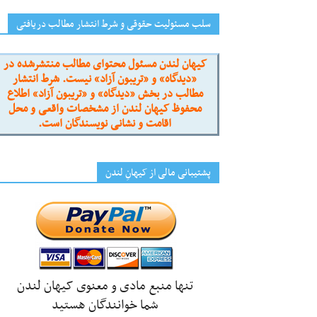
سلب مسئولیت حقوقی و شرط انتشار مطالب دریافتی
کیهان لندن مسئول محتوای مطالب منتشرشده در
«دیدگاه» و «تریبون آزاد» نیست. شرط انتشار
مطالب در بخش «دیدگاه» و «تریبون آزاد» اطلاع
محفوظ کیهان لندن از مشخصات واقعی و محل
اقامت و نشانی نویسندگان است.
پشتیبانی مالی از کیهانِ لندن
تنها منبع مادی و معنوی کیهان لندن
شما خوانندگان هستید