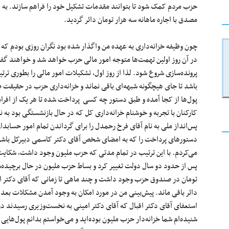
حزب مردم کمک شود تا بتوانند مقدمات تشکیل خود را فراهم سازند. به ا
مصدق با اجاره ماهانه سه هزار تومان دائر گردید.
چون وظیفه خزانه‌داری به عهده من واگذار شده بود نگران روزی بودم که 
در آن روز اولین تهمت‌ها متوجه امور مالی حزب خواهد شد و خواهند گفت
پرونده‌سازی شروع شود. لذا از روز اول، تشکیلات امور مالی را بطوری ت
باشد تا جای هیچگونه شبهه‌ای باقی نماند و خزانه‌داری حزب در حقیق
پول‌ها از کجا آمده و طبق دستور چه کسی پرداخت شده تا هر یک از افراد
کارکنان با تجربه و خوشنام خزانه‌داری کل که در حال بازنشستگی بود به ن
پس‌انداز ملی به نام آقای فرخ رحمدل را برای گرداندن تمام امور حساب
دستورهای پرداخت را که به امضای شخص آقای دکتر کاسمی دبیرکل باشد، پ
می‌کردم. با این ترتیب در تمام مدتی که حزب ملیون وجود داشت، شکایت 
پس از حدود دو سال دولت تغییر کرد و بساط حزب ملیون در حال برچیده‌ش
تومان در صندوق حزب وجود داشت و چند ماهی تا زمانی که آقای دکتر اقب
دائر باقی ماند. پیش‌بینی من در مورد امکان به وجود آمدن مشکلات بعد از 
استعفای آقای دکتر اقبال که آقای دکتر امینی به نخست‌وزیری رسیدند در
شنیده‌ام شما خزانه‌دار حزب ملیون بوده‌اید و می‌خواستم بدانم پول‌هایی