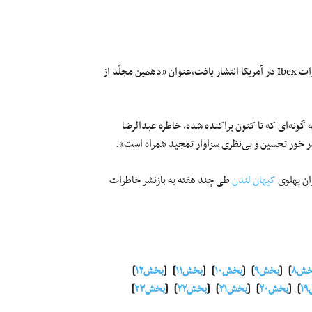
خاطرات عبدالرضا انصاری، دولتمرد پیشین، که چندی پیش از سوی انتشارات Ibex در آمریکا انتشار یافت،عنوان «دهمین مجلّد از
گونه‌ای که تا کنون پراکنده شده، خاطره عبدالرضا
 در خور تحسین و بی‌نظری سزاوار تمجید همراه است».
ان پهلوی
کیهان لندن
طی چند هفته به بازنشر خاطرات
خش۸
] [
بخش۹
] [
بخش۱۰
] [
بخش۱۱
] [
بخش۱۲
]
] [
بخش۲۰
] [
بخش۲۱
] [
بخش۲۲
] [
بخش۲۳
]