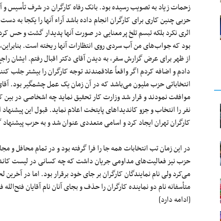
زحمات زیاد به تصویب رسیده بود. بانک رفاه کارگران در شرف تأسیس و آما
حزبی چنین کاری برای کارگران انجام داده باشد آراء آنها را یکجا به دست 
اثری نکرد بلکه تبسم تلخ پرمعنایی در صورت آنها پدیدار گشت و حس کردم 
بود که جواب‌های من آب سردی روی انتظارات آنها ریخته است. بنابراین،
از ظهر برای عرض گزارش سفر، به دیدن آقای دکتر اقبال رفتم. ایشان راج
دادم و اضافه کردم اگر واقعاً علاقمندند توجه کارگران را بیشتر جلب کنن
انتخاباتی حزب ملیون می‌باشد که در آن زمان یک عمل چشمگیر بود. آقای 
موافقت نمودند و قرار شد وزارت کار تحقیق نماید چه اشخاصی در بین کا
نفر را انتخاب و جزو کاندیداهای پایتخت اعلام نماید. قبول این پیشنها
کارگران تهران ایجاد کرد و اسامی متعددی عنوان شد و به حزب پیشنهاد گ
در این زمان تب انتخابات همه جا را فرا گرفته بود و در تمام محافل و م
حزب نیز فعالیت‌های مداومی جریان داشت که چه کسانی در لیست کاندیداه
می‌کرد ولی نام نمایندگان کارگران بر جای خود برقرار بود. اما در آخر
متأسفانه نام دو نماینده کارگران را حذف و بجای آنان نام آقایان فتح‌الله 
[ادامه دارد]