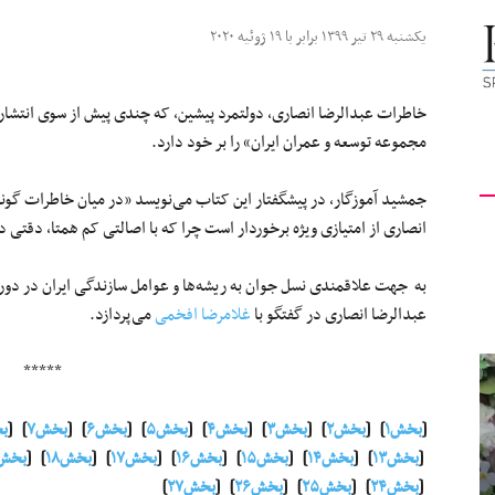
کیهان
یکشنبه ۲۹ تیر ۱۳۹۹ برابر با ۱۹ ژوئیه ۲۰۲۰
مجموعه توسعه و عمران ایران» را بر خود دارد.
لندن
جمشید آموزگار، در پیشگفتار این کتاب می‌نویسد «در میان خاطرات گونه 
انصاری از امتیازی ویژه برخوردار است چرا که با اصالتی کم همتا، دقتی
به جهت علاقمندی نسل جوان به ریشه‌ها و عوامل سازندگی ایران در دور
عبدالرضا انصاری در گفتگو با
غلامرضا افخمی
می‌پردازد.
*****
[
بخش۱
] [
بخش۲
] [
بخش۳
] [
بخش۴
] [
بخش۵
] [
بخش۶
] [
بخش۷
] [
ب
[
بخش۱۳
] [
بخش۱۴
] [
بخش۱۵
] [
بخش۱۶
] [
بخش۱۷
] [
بخش۱۸
] [
بخش۱۹
[
بخش۲۴
] [
بخش۲۵
] [
بخش۲۶
] [
بخش۲۷
]