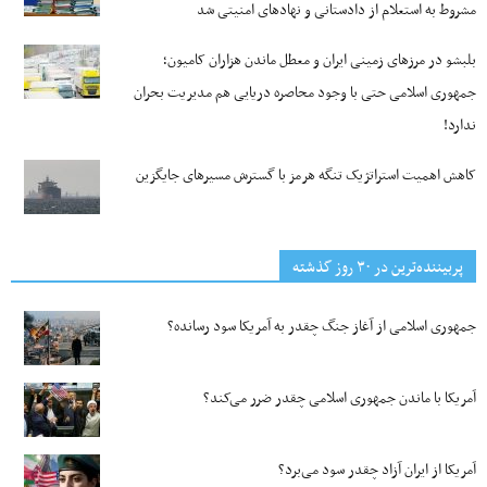
مشروط به استعلام از دادستانی و نهادهای امنیتی شد
بلبشو در مرزهای زمینی ایران و معطل ماندن هزاران کامیون؛
جمهوری اسلامی حتی با وجود محاصره دریایی هم مدیریت بحران
ندارد!
کاهش اهمیت استراتژیک تنگه‌ هرمز با گسترش مسیرهای جایگزین
پربیننده‌ترین‌ در ۳۰ روز گذشته
جمهوری اسلامی از آغاز جنگ چقدر به آمریکا سود رسانده؟
آمریکا با ماندن جمهوری اسلامی چقدر ضرر می‌کند؟
آمریکا از ایران آزاد چقدر سود می‌برد؟