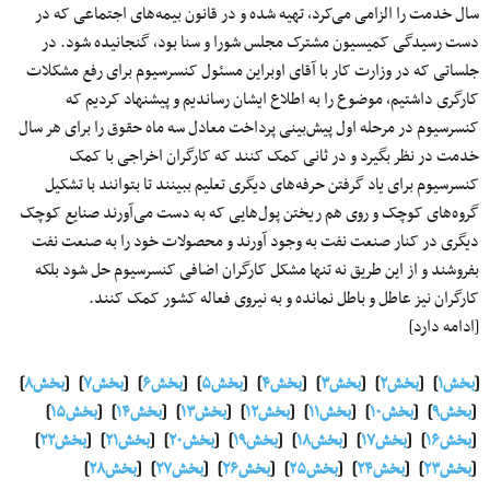
سال خدمت را الزامی می‌کرد، تهیه شده و در قانون بیمه‌های اجتماعی که در
دست رسیدگی کمیسیون مشترک مجلس شورا و سنا بود، گنجانیده شود. در
جلساتی که در وزارت کار با آقای اوبراین مسئول کنسرسیوم برای رفع مشکلات
کارگری داشتیم، موضوع را به اطلاع ایشان رساندیم و پیشنهاد کردیم که
کنسرسیوم در مرحله اول پیش‌بینی پرداخت معادل سه ماه حقوق را برای هر سال
خدمت در نظر بگیرد و در ثانی کمک کنند که کارگران اخراجی با کمک
کنسرسیوم برای یاد گرفتن حرفه‌های دیگری تعلیم ببینند تا بتوانند با تشکیل
گروه‌های کوچک و روی هم ریختن پول‌هایی که به دست می‌آورند صنایع کوچک
دیگری در کنار صنعت نفت به وجود آورند و محصولات خود را به صنعت نفت
بفروشند و از این طریق نه تنها مشکل کارگران اضافی کنسرسیوم حل شود بلکه
کارگران نیز عاطل و باطل نمانده و به نیروی فعاله کشور کمک کنند.
[ادامه دارد]
[
بخش۱
] [
بخش۲
] [
بخش۳
] [
بخش۴
] [
بخش۵
] [
بخش۶
] [
بخش۷
] [
بخش۸
]
[
بخش۹
] [
بخش۱۰
] [
بخش۱۱
] [
بخش۱۲
] [
بخش۱۳
] [
بخش۱۴
] [
بخش۱۵
]
[
بخش۱۶
] [
بخش۱۷
] [
بخش۱۸
] [
بخش۱۹
] [
بخش۲۰
] [
بخش۲۱
] [
بخش۲۲
]
[
بخش۲۳
] [
بخش۲۴
] [
بخش۲۵
] [
بخش۲۶
] [
بخش۲۷
] [
بخش۲۸
]