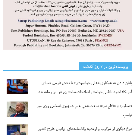
پربیننده‌ترین‌ در ۷ روز گذشته
پایان دادن به همکاری «علی جوانمردی» با بخش فارسی صدای
آمریکا؛ احمد باطبی خواستار اصلاحات ساختاری در این رسانه شد
«تسلیم» یا «قطع سر»؛ ساعت شنیِ عمرِ جمهوری اسلامی روی میز
ترامپ
نوع دیگری از سرکوب و ارعاب؛ وکالتنامه‌های ایرانیان خارج کشور