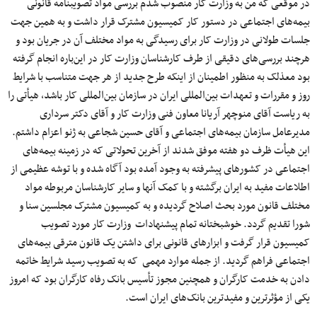
در موقعی که من به وزارت کار منصوب شدم بررسی مواد تصویبنامه قانونی
بیمه‌های اجتماعی در دستور کار کمیسیون مشترک قرار داشت و به همین جهت
جلسات طولانی در وزارت کار برای رسیدگی به مواد مختلف آن در جریان بود و
هرچند بررسی‌های دقیقی از طرف کارشناسان وزارت کار در این‌باره انجام گرفته
بود معذلک به منظور اطمینان از اینکه طرح جدید از هر جهت متناسب با شرایط
روز و مقررات و تعهدات بین‌المللی ایران در سازمان بین‌المللی کار باشد، هیأتی را
به ریاست آقای منوچهر آریانا معاون فنی وزارت کار و آقای دکتر سرداری
مدیرعامل سازمان بیمه‌های اجتماعی و آقای حسین شجاعی به ژنو اعزام داشتم.
این هیأت ظرف دو هفته موفق شدند از آخرین تحولاتی که در زمینه بیمه‌های
اجتماعی در کشورهای پیشرفته به وجود آمده بود آگاه شده و با توشه عظیمی از
اطلاعات مفید به ایران برگشته و با کمک آنها و سایر کارشناسان مربوطه مواد
مختلف قانون مورد بحث اصلاح گردیده و به کمیسیون مشترک مجلسین سنا و
شورا تقدیم گردد. خوشبختانه تمام پیشنهادات وزارت کار مورد تصویب
کمیسیون قرار گرفت و ابزارهای قانونی برای داشتن یک قانون مترقی بیمه‌های
اجتماعی فراهم گردید. از جمله موارد مهمی که به تصویب رسید شرایط خاتمه
دادن به خدمت کارگران و همچنین مجوز تأسیس بانک رفاه کارگران بود که امروز
یکی از مؤثرترین و مفیدترین بانک‌های ایران است.