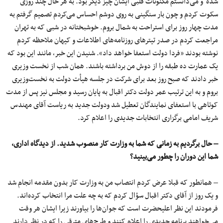
شده و می‌دانستم مکنونات قلبی ایشان چیز دیگر بود. به هر حال چند روزی
سکوت کردم و چون بار سنگینی به روی دوشم احساس می‌کردم تصمیم گرفتم به
مدت چهار روز برای استراحت به شمال بروم. خوشبختانه در شبی که به تهران
مراجعت کردم در صدر تیترهای روزنامه‌های اطلاعات و کیهان ملاحظه کردم
نوشته بودند «فردا دولت استعفا خواهد داد». شنیدن این خبر، مانند این بود که
یک عمارت ده ‌طبقه را از دوش من برداشته باشند. همان شب از نخست وزیری
خبر دادند که صبح روز بعد برای شرکت در جلسه هیأت دولت به نخست‌وزیری
بروم و به این ترتیب عمر دولت دکتر اقبال به پایان رسید و مجلس نیز پس از مدت
کوتاهی با استعفای نمایندگان تعطیل شد ودولت جدید به ریاست آقای مهندس
شریف امامی برگزاری انتخابات جدیدی را اعلام کرد.
–
حال برگردیم به زمانی که شما به وزارت کار منصوب شدید. از دیدگاه اداری،
شما این دوران را چطور می‌بینید؟
– همانطور که قبلا عرض کردم انتصاب من به وزارت کار بدون مقدمه انجام شد
و یک روز از آقای دکتر اقبال سؤال کردم که به چه علت مرا انتخاب کرده‌اند.
فرمودند این نظر اعلیحضرت است که جوان‌ها را بیاورند زیرا ایشان هر وقت
می‌خواهند برنامه جدیدی را اعلام کنند و طرح‌های مترقی را که در نظر دارند