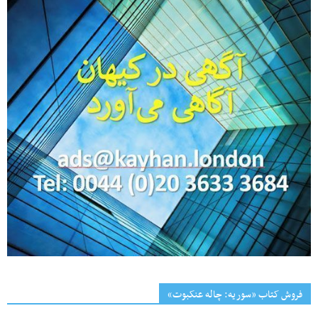
فروش کتاب «سوریه: چاله عنکبوت»