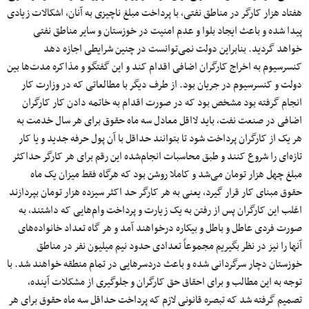
هفتاد هزار کارگر در مناطق نفتی، با پرداخت مبلغ ناچیزی به آنان، اشکالات زیادی
پیدا شده و باعث ایجاد بلوا و عدم امنیت در خوزستان و سایر مناطق نفتی
خواهد گردید. بنابراین دولت نمی‌توانست در چنین شرایطی اجازه دهد
کنسرسیوم به اخراج کارگران اضافی اقدام کند و این گفتگو و مذاکره مدت‌ها بین
دولت و کنسرسیوم در جریان بود. از طرف دیگر با مطالعاتی که در وزارت کار
انجام گرفته بود مشخص بود که در صورت اقدام به خاتمه دادن کار کارگران
اضافی در صنعت نفت، باید لااقل معادل سه ماه حقوق برای هر سال خدمت به
هر یک از کارگران پرداخت شود تا بتوانند حداقل با آن پول حرفه جدید و یا کار
تازه‌ای را شروع کنند و طبق محاسبات انجام‌شده این رقم برای هر کارگر حداکثر
مبلغ چهل هزار تومان می‌شد و کاملا روشن بود که هرگاه فقط میزان یک ماه
حقوق مبنای کار قرار گیرد، یعنی به هر کارگر حد اکثر سیزده هزار تومان بپردازند
اغلب این کارگران پس از رفتن به یک زیارت و پرداخت وام‌هایی که داشتند، به
صورت فردی عاطل و باطل و بیکاره درخواهند آمد و هر گاه تعداد خانواده‌های
آنها را نیز در نظر بگیریم مجموعاً تعدادی حدود نیم میلیون نفر در مناطق
خوزستان دچار سرگردانی شده و باعث دردسرهایی در تمام منطقه خواهند شد. با
توجه به این مطالب و برای احقاق حق کارگران و جلوگیری از مشکلات آینده،
تصمیم گرفته شد که تبصره قانونی لازم که پرداخت حداقل سه ماه حقوق برای هر