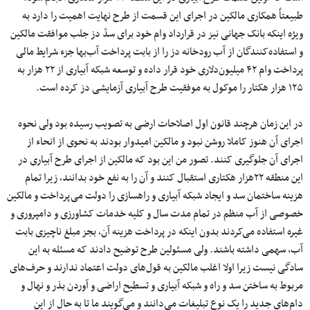
طبیعتاً همکاری مالکین در اجرای این قسمت از طرح نهایت اهمیت را دارد به
ویژه اینکه بانک جهانی نیز در قرارداد وام خود برای سدّ دز جلب موافقت مالکین
و استفاده‌کنندگان از آب رودخانه دز را از بابت پرداخت آب‌بها جزء شرایط مالی
پرداخت وام ۴۲ میلیون‌دلاری خود قرار داده و توسعه شبکه آبیاری از ۲۲ هزار به
۱۲۵ هزار هکتار را موکول به موفقیت طرح آبیاری آزمایشی دز کرده است.
در این زمان هرچند قانون اول اصلاحات ارضی به تصویب رسیده بود ولی نحو‌ه
اجرای آن هنوز کاملا روشن نبود و مالکین امیدوار بودند به نحوی از انحاء از
اجرای آن جلوگیری کنند. تصور من این بود که مالکین از اجرای طرح آبیاری در
این منطقه ۲۲هزار هکتاری استقبال کنند و آن را به نفع خود بدانند، زیرا تمام
هزینه ساختمان سد و ایجاد شبکه آبیاری و راهسازی را دولت می‌‌پرداخت و مالکین
خصوصی از آب منظم در تمام مدت سال و کلیه خدمات کشاورزی و دامپروری و
غیره استفاده می‌کردند بدون اینکه در پرداخت هزینه آن، بجز مبلغ ناچیزی بابت
آب، سهمی داشته باشند. ولی مسئولین طرح توضیح دادند که مسئله به این
سادگی نیست زیرا اولا اغلب مالکین به قول‌های دولت اعتماد ندارند و حرف‌های
مربوط به ساختن سد و راه و شبکه آبیاری و تسطیح اراضی و آوردن بذر و نهال و
دام‌های جدید را یک نوع تبلیغات می‌دانند و می‌گویند ما تا به حال از این