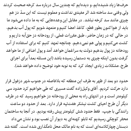
حرف‌ها زیاد شنیده‌ایم، و دیده‌ایم که چندین سال درباره سد کرخه صحبت کردند
ولی وقتی سد ساخته شد اثر مفیدی نداشت و معلوم نیست که این سدّ دز هم
چیزی مانند سد کرخه نباشد. در مقابل این وعده‌هایی که به ما داده می‌شود ما
باید از هم‌اکنون بطور قطع، کاغذ امضا کنیم و متعهد شویم که پول آب بدهیم،
در حالی که در زمان حاضر، طبق مقررات فعلی، از رودخانه دز حق‌آبه داریم و
کشت می‌کنیم و پولی هم نمی‌دهیم. چنانچه تعهد کنیم که برای استفاده از آب
رودخانه دز پول بدهیم دولت به سراغمان خواهد آمد و پول اضافی از ما خواهد
گرفت بدون اینکه چیزی به دستمان رسیده باشد (این مسئله بعداً برای اجرای
طرح، مشکلات زیادی ایجاد کرد که به نوبه خود توضیح داده خواهد شد).
حدود دو بعد از ظهر به طرف این منطقه که بلافاصله در جنوب شهر دزفول قرار
دارد حرکت کردیم. آقای وکیل‌زاده گفت مسیری که طی خواهیم کرد حدود سی
کیلومتر است و در انتهای راه به محلی از رودخانه دز خواهیم رسید که در طرف
دیگر آن طرح احیای کشت نیشکر هفت‌تپه قرار دارد. بعد از حدود دو ساعت
رانندگی با جیپ، فقط حدود شش کیلومتر پیش رفته بودیم. در آنجا به ساختمان
محقر کوچکی رسیدیم که تابلو کهنه‌ای به دیوار آن نصب بود و نشان می‌داد
دبستان چهارکلاسه‌ای است که به نام مالک محل نامگذاری شده است. گفته شد