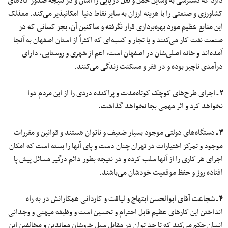
دارد که دسترسی به وسایل حمل و نقل دریایی را آسان و در نتیجه صدور کالاهای
کشاورزی و صنعتی را با هزینه ارزان به سایر نقاط دنیا امکانپذیر می‌کند. معذلک
این منابع عظیم مورد بهره‌برداری قرار نگرفته و ساکنین آن، بجز کسانی که در
صنعت نفت کار می‌کنند و یا تجار و کسبه‌ای که اکثراً از استان اصفهان به آنجا
آمده‌اند و خانه اصلی‌شان در اصفهان است، اعم از شهری و روستایی، دارای
درآمدی ناچیز بوده و در فقر و مسکنت زندگی می‌کنند.
۲ ـ
اجرای طرح‌های کوچک کوتاه‌مدت و پراکنده دردی را از این مردم دوا
نخواهد کرد و اثر مهمی بجا نخواهد گذاشت.
۳ ـ
دستگاه‌های دولتی موجود بسیار ضعیف و ناتوان هستند و قوانین و مقررات
موجود و تمرکز اختیارات در تهران چنان دست و پای آنها را بسته است که امکان
اجرای هر کاری را از آنها سلب کرده و در نتیجه بطور دائم درگیر مسائل پیش پا
افتاد‌ه روز و حفظ موقعیت خودشان می‌باشند.
۴ ـ
شجاعت آقای ابوالحسن ابتهاج و لیاقت و کاردانی همکارانش در به راه
انداختن این کارهای عظیم قابل احترام و تحسین است و وظیفه میهنی و وجدانی
انسان حکم می‌کند که تا حد توان در مقابل سیل خروشان معاندین و مخالفین این