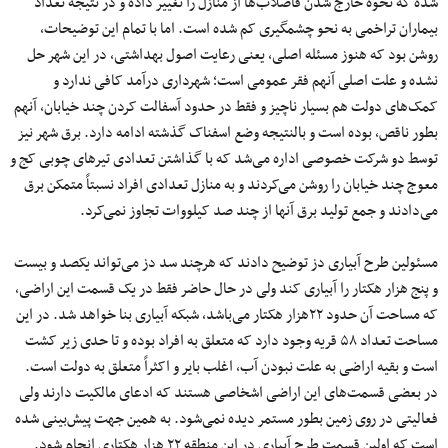
شده که نحو‌ه خارج شدن فاضلاب‌ها از منازل را تغییر داده و در نتیجه تعداد
بیماران تراخمی به نحو چشمگیری کم شده است. اما با تمام این توضیحات،
روشن بود که هنوز مسئله اصلی، یعنی رعایت اصول بهداشتی، در این شهر حل
نشده و علت اصلی آنهم فقر عمومی است؛ شهرداری درآمد کافی ندارد و
کمک‌های دولت هم بسیار ناچیز و فقط در حدود آسفالت کردن چند خیابان، آنهم
بطور ناقص، بوده است و بالنتیجه وضع اسفناک گذشته ادامه دارد. برق شهر نیز
توسط دو شرکت خصوصی اداره می‌شد که با گذاشتن تعدادی تیرهای چوبی کج و
معوج چند خیابان را روشن می‌کردند و به منازل تعدادی افراد نسبتاً متمکن برق
می‌دادند و جمع تولید برق آنها از چند صد کیلووات تجاوز نمی‌کرد.
مسئولین طرح آبیاری دز توضیح دادند که هرچند سد دز می‌تواند یکصد و بیست
و پنج هزار هکتار را آبیاری کند ولی در حال حاضر فقط در یک قسمت این اراضی،
که مساحت آن حدود ۲۲هزار هکتار می‌باشد، شبکه آبیاری بنا خواهد شد. در این
مساحت تعداد ۵۸ قریه وجود دارد که متعلق به افراد بوده و تا حدی زیر کشت
است و بقیه اراضی به علت نبودن آب، اغلب بایر و اکثراً متعلق به دولت است.
در بعضی قسمت‌های این اراضی اشخاصی هستند که ادعای مالکیت دارند ولی
فعالیتی در روی زمین بطور مستمر دیده نمی‌شود. به همین جهت پیش‌بینی شده
است که اولین قسمت طرح آبیاری در این منطقه ۲۲ هزار هکتاری انجام شود.