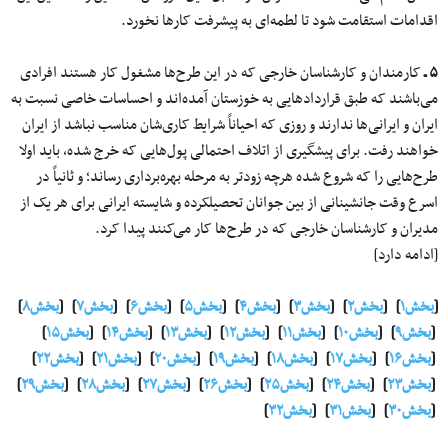
اقدامات استقامت شود تا لطمه‌ای به پیشرفت کارها نخورد.
۵ ـ
کارمندان و کارشناسان خارجی که در این طرح‌ها مشغول کار هستند افرادی
می‌باشند که طبق قراردادهایی به خوزستان آمده‌اند و احساسات خاصی نسبت به
ایران و ایرانی‌ها ندارند و روزی که احیاناً شرایط کاری‌شان مناسب نباشد از ایران
خواهند رفت. برای پیشگیری از اتلاف احتمالی پول‌هایی که خرج شده، باید اولا
طرح‌هایی را که شروع شده هرچه زودتر به مرحله بهره‌برداری رساند؛ و ثانیاً در
اسرع وقت جانشینانی از بین جوانان تحصیلکرده و شایسته ایرانی برای هر یک از
مدیران و کارشناسان خارجی که در طرح‌ها کار می‌کنند پیدا کرد.
[ادامه دارد]
[
بخش۱
] [
بخش۲
] [
بخش۳
] [
بخش۴
] [
بخش۵
] [
بخش۶
] [
بخش۷
] [
بخش۸
]
[
بخش۹
] [
بخش۱۰
] [
بخش۱۱
] [
بخش۱۲
] [
بخش۱۳
] [
بخش۱۴
] [
بخش۱۵
]
[
بخش۱۶
] [
بخش۱۷
] [
بخش۱۸
] [
بخش۱۹
] [
بخش۲۰
] [
بخش۲۱
] [
بخش۲۲
]
[
بخش۲۳
] [
بخش۲۴
] [
بخش۲۵
] [
بخش۲۶
] [
بخش۲۷
] [
بخش۲۸
] [
بخش۲۹
]
[
بخش۳۰
] [
بخش۳۱
] [
بخش۳۲
]