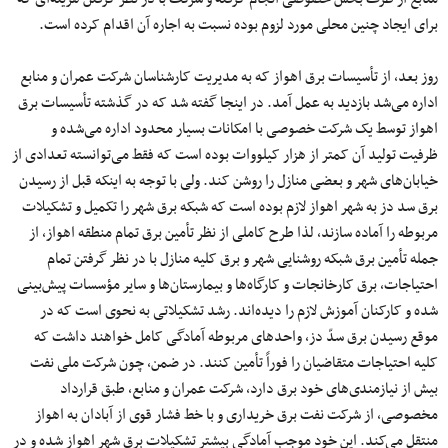
برای ایجاد چنین محلی مورد لزوم بوده نسبت به اجار‌ه آن اقدام کرده است.
روز بعد، از تأسیسات برق اهواز که به مدیریت کارشناسان شرکت عمران و منابع
اداره می‌شد بازدید به عمل آمد. در اینجا گفته شد که در گذشته تأسیسات برق
اهواز توسط یک شرکت خصوصی با امکانات بسیار محدود اداره می‌شده و
ظرفیت تولید آن کمتر از هزار کیلووات بوده است که فقط می‌توانسته تعدادی از
خیابان‌های شهر و بعضی منازل را روشن کند. ولی با توجه به اینکه قبل از رسیدن
برق سد دز به شهر اهواز لازم بوده است که شبکه برق شهر را تکمیل و تشکیلات
مربوطه را آماده سازند، لذا طرح کاملی از نظر تأمین برق تمام منطقه اهواز، از
جمله تأمین برق شبکه روشنایی شهر و برق کلیه منازل با در نظر گرفتن تمام
احتیاجات، برق کارخانجات و کارگاه‌ها و بیمارستان‌ها و سایر مؤسسات پیش‌بینی
شده و کارکنان آموزش لازم را دیده‌اند. رشد تشکیلاتی به نحوی است که در
موقع رسیدن برق سدّ دز، واحدهای مربوطه آمادگی کامل خواهند داشت که
کلیه احتیاجات متقاضیان را فوراً تأمین کنند. در ضمن، چون شرکت ملی نفت
بیش از نیازمندی‌های خود برق دارد، شرکت عمران و منابع، طبق قرارداد
مخصوصی، از شرکت نفت برق خریداری و با خط فشار قوی از آبادان به اهواز
منتقل می‌کند. این خود موجب آمادگی بیشتر تشکیلات برق شهر اهواز شده و در