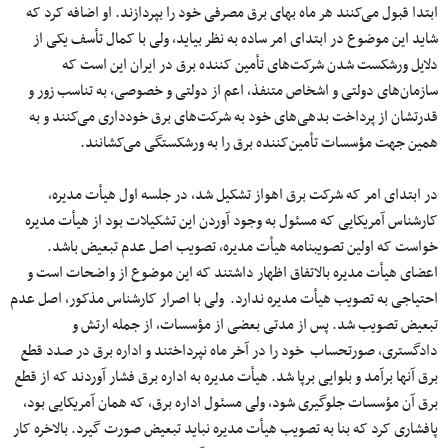
ابتدا قبول می‌کنند هر ماه بهای برق مصرفی خود را بپردازند. او اضافه کرد که
شاید این موضوع در ابتدای امر ساده به نظر بیاید، ولی با کمال تأسف یکی از
دلایل ورشکست شدن شرکت‌های تأمین کنند‌ه برق در ایران این است که
سازمان‌های دولتی و اشخاص متنفذ، اعم از دولتی و خصوصی، به تناسب زور و
قدرتشان از پرداخت بدهی‌های خود به شرکت‌های برق خودداری می‌کنند و به
همین جهت مؤسسات تأمین‌کنند‌ه برق را به ورشکستگی می‌کشانند.
در ابتدای امر که شرکت برق اهواز تشکیل شد، در جلسه اول هیأت مدیره،
کارشناس آمریکایی که مسئول به وجود آوردن این تشکیلات بود از هیأت مدیره
خواست که اولین تصویبنامه هیأت مدیره، تصویب اصل عدم تبعیض باشد.
اعضای هیأت مدیره بالاتفاق اظهار داشتند که این موضوع از واضحات است و
احتیاجی به تصویب هیأت مدیره ندارد. ولی با اصرار کارشناس مذکور، اصل عدم
تبعیض تصویب شد. پس از مدتی بعضی از مؤسسات، از جمله ارتش و
دادگستری، صورتحساب خود را در آخر ماه نپرداختند و ادار‌ه برق در صدد قطع
برق آنها برآمد و بلوایی برپا شد. هیأت مدیره به اداره برق فشار آوردند که از قطع
برق آن مؤسسات جلوگیری شود، ولی مسئول اداره برق، که همان آمریکایی بود،
پافشاری کرد که بنا به تصویب هیأت مدیره نباید تبعیض صورت گیرد. بالاخره کار