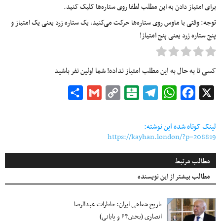
برای امتیاز دادن به این مطلب لطفا روی ستاره‌ها کلیک کنید.
توجه: وقتی با ماوس روی ستاره‌ها حرکت می‌کنید، یک ستاره زرد یعنی یک امتیاز و
پنج ستاره زرد یعنی پنج امتیاز!
کسی تا به حال به این مطلب امتیاز نداده! شما اولین نفر باشید
Share
Gmail
Copy
Balatarin
Telegram
WhatsApp
Facebook
X
Link
لینک کوتاه شده این نوشته:
https://kayhan.london/?p=208819
مطالب مرتبط
مطالب بیشتر از این نویسنده
تاریخ شفاهی ایران؛ خاطرات عبدالرضا
انصاری (بخش۶۴ و پایانی)