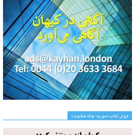
فروش کتاب «سوریه: چاله عنکبوت»