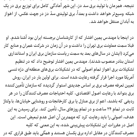
نتیجه، همزمان با تولید برق سد دز، این شهر آمادگی کامل برای توزیع برق در یک
شبکه وسیع‌تر خواهد داشت و بعداً، برق تولیدی سدّ دز در جهت عکس، از اهواز
به آبادان منتقل خواهد شد.
در اینجا با مهندس یمین افشار که از کارشناسان برجسته ایران بود آشنا شدم. او
قبلا سمت معاونت برق تهران را داشت و در آن زمان در شرکت عمران و منابع کار
می‌کرد (ایشان در سال‌های بعد به سمت ریاست سازمان برق ایران و استانداری
استان بنادر منصوب شدند). مهندس یمین افشار توضیح داد که در تنظیم
تشکیلات برق اهواز تمام اصولی که در تشکیلات برق‌های منطقه‌ای درّ‌ه تنسی
آمریکا مورد اجرا قرار گرفته رعایت شده است. برای اولین بار در ایران، روش
تعیین تعرفه مصرف برق بر اساس جدیدی استوار گردیده که سازمان تأمین‌کنند‌ه
برق بتواند با رعایت اصول اقتصادی، کلیه احتیاجات مصرف‌کنندگان را در هر
ردیفی که باشند، اعم از برق منازل یا برق کارخانجات و روشنایی خیابان‌ها، با ولتاژ
ثابت در تمام ۲۴ ساعت و در تمام روزهای سال، تأمین کند. برای رسیدن به این
هدف، اصولی را باید رعایت کرد که مهمترین آن اصل عدم تبعیض است. این
اصل در مقررات این تشکیلات پیش‌بینی شده، به این معنی که کلیه
مصرف‌کنندگان در مقابل اداره برق یکسان هستند و همگی باید طبق قراری که در